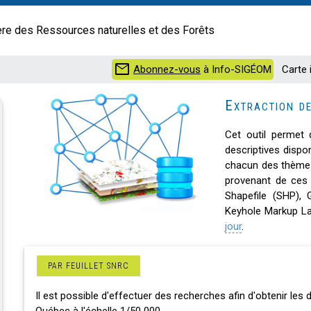
ère des Ressources naturelles et des Forêts
mail
Abonnez-vous
à Info-SIGÉOM
Carte 
Extraction d
Cet outil permet 
descriptives dispon
chacun des thèmes
provenant de ces 
Shapefile (SHP),
Keyhole Markup L
jour
.
PAR FEUILLET SNRC
Il est possible d'effectuer des recherches afin d'obtenir le