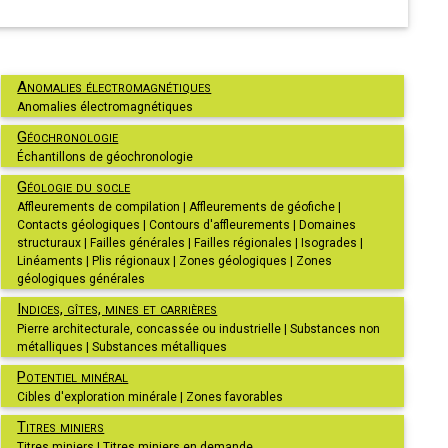
Anomalies électromagnétiques
Anomalies électromagnétiques
Géochronologie
Échantillons de géochronologie
Géologie du socle
Affleurements de compilation | Affleurements de géofiche |
Contacts géologiques | Contours d'affleurements | Domaines
structuraux | Failles générales | Failles régionales | Isogrades |
Linéaments | Plis régionaux | Zones géologiques | Zones
géologiques générales
Indices, gîtes, mines et carrières
Pierre architecturale, concassée ou industrielle | Substances non
métalliques | Substances métalliques
Potentiel minéral
Cibles d'exploration minérale | Zones favorables
Titres miniers
Titres miniers | Titres miniers en demande