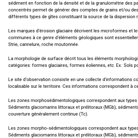
sédiment en fonction de la densité et de la granulométrie des pa
concentrés permet de générer des comptes de grains et/ou des 
différents types de gîtes constituant la source de la dispersion
Les marques d'érosion glaciaire décrivent les microformes et les
communes à ce genre d'éléments géologiques sont essentielleme
Strie, cannelure, roche moutonnée.
La morphologie de surface décrit tous les éléments morphologiqu
catégories: formes glaciaires, formes éoliennes, etc. Ex.: Sols p
Le site d'observation consiste en une collecte d'informations co
localisable sur le territoire. Ces informations correspondent à cel
Les zones morphosédimentologiques correspondent aux types de 
Sédiments glaciomarins littoraux et prélitoraux (MGb), sédiments
couverture généralement continue (Tc).
Les zones morpho-sédimentologiques correspondent aux types de
Sédiments glaciomarins littoraux et prélitoraux (MGb), sédiments