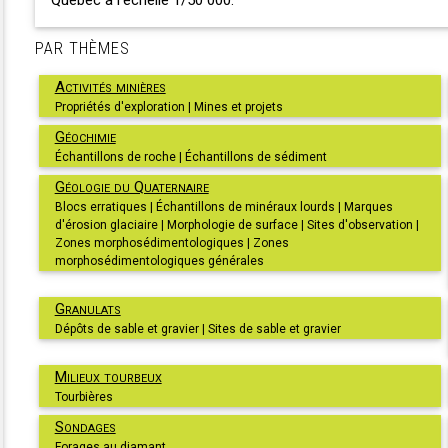
Québec à l'échelle 1/50 000.
PAR THÈMES
Activités minières
Propriétés d'exploration | Mines et projets
Géochimie
Échantillons de roche | Échantillons de sédiment
Géologie du Quaternaire
Blocs erratiques | Échantillons de minéraux lourds | Marques
d'érosion glaciaire | Morphologie de surface | Sites d'observation |
Zones morphosédimentologiques | Zones
morphosédimentologiques générales
Granulats
Dépôts de sable et gravier | Sites de sable et gravier
Milieux tourbeux
Tourbières
Sondages
Forages au diamant