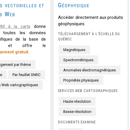
s vectorielles et
Géophysique
es Web
Accéder directement aux produits
géophysiques.
OM à la carte
donne
 toutes les données
TÉLÉCHARGEMENT À L'ÉCHELLE DU
tifiques de la base de
QUÉBEC
es et offre le
Magnétiques
gement gratuit
.
Spectrométriques
rgement par thème
Anomalies électromagnétiques
te
Par feuillet SNRC
Propriétés physiques
s Web cartographiques
SERVICES WEB CARTOGRAPHIQUES
Haute résolution
Basse résolution
DOCUMENTS EXAMINE