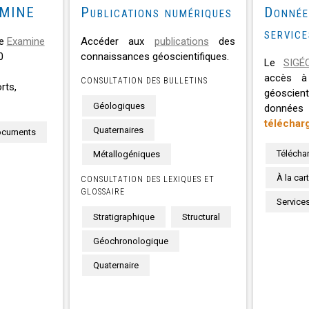
AMINE
Publications numériques
Donnée
servic
re
Examine
Accéder aux
publications
des
0
connaissances géoscientifiques.
Le
SIGÉ
accès à
CONSULTATION DES BULLETINS
rts,
géoscien
Géologiques
donné
téléchar
Quaternaires
ocuments
Télécha
Métallogéniques
À la car
CONSULTATION DES LEXIQUES ET
GLOSSAIRE
Service
Stratigraphique
Structural
Géochronologique
Quaternaire