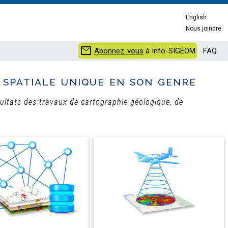
English
Nous joindre
mail
Abonnez-vous
à Info-SIGÉOM
FAQ
spatiale unique en son genre
sultats des travaux de cartographie géologique, de