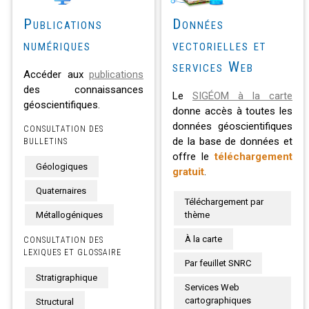
Publications
Données
numériques
vectorielles et
services Web
Accéder aux
publications
des connaissances
Le
SIGÉOM à la carte
géoscientifiques.
donne accès à toutes les
données géoscientifiques
CONSULTATION DES
de la base de données et
BULLETINS
offre le
téléchargement
Géologiques
gratuit
.
Quaternaires
Téléchargement par
Métallogéniques
thème
À la carte
CONSULTATION DES
LEXIQUES ET GLOSSAIRE
Par feuillet SNRC
Stratigraphique
Services Web
cartographiques
Structural