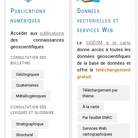
Publications
Données
numériques
vectorielles et
services Web
Accéder aux
publications
des connaissances
Le
SIGÉOM à la carte
géoscientifiques.
donne accès à toutes les
données géoscientifiques
CONSULTATION DES
de la base de données et
BULLETINS
offre le
téléchargement
Géologiques
gratuit
.
Quaternaires
Téléchargement par
Métallogéniques
thème
À la carte
CONSULTATION DES
LEXIQUES ET GLOSSAIRE
Par feuillet SNRC
Stratigraphique
Services Web
cartographiques
Structural