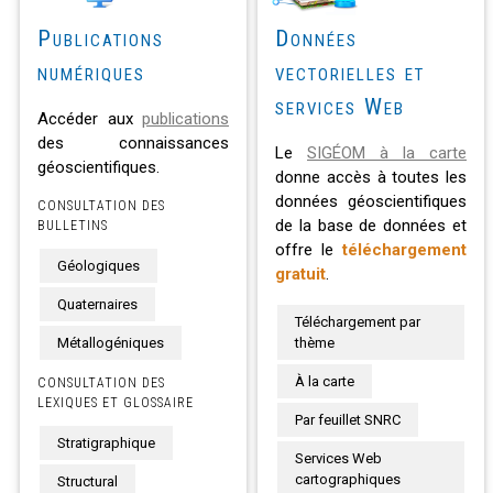
Publications
Données
numériques
vectorielles et
services Web
Accéder aux
publications
des connaissances
Le
SIGÉOM à la carte
géoscientifiques.
donne accès à toutes les
données géoscientifiques
CONSULTATION DES
de la base de données et
BULLETINS
offre le
téléchargement
Géologiques
gratuit
.
Quaternaires
Téléchargement par
Métallogéniques
thème
À la carte
CONSULTATION DES
LEXIQUES ET GLOSSAIRE
Par feuillet SNRC
Stratigraphique
Services Web
cartographiques
Structural