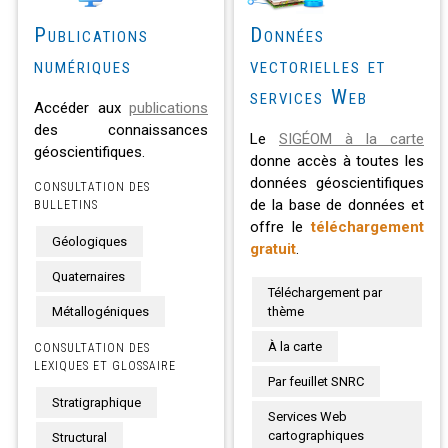
Publications
Données
numériques
vectorielles et
services Web
Accéder aux
publications
des connaissances
Le
SIGÉOM à la carte
géoscientifiques.
donne accès à toutes les
données géoscientifiques
CONSULTATION DES
de la base de données et
BULLETINS
offre le
téléchargement
Géologiques
gratuit
.
Quaternaires
Téléchargement par
Métallogéniques
thème
À la carte
CONSULTATION DES
LEXIQUES ET GLOSSAIRE
Par feuillet SNRC
Stratigraphique
Services Web
cartographiques
Structural