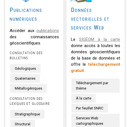
Publications
Données
numériques
vectorielles et
services Web
Accéder aux
publications
des connaissances
Le
SIGÉOM à la carte
géoscientifiques.
donne accès à toutes les
données géoscientifiques
CONSULTATION DES
de la base de données et
BULLETINS
offre le
téléchargement
Géologiques
gratuit
.
Quaternaires
Téléchargement par
Métallogéniques
thème
À la carte
CONSULTATION DES
LEXIQUES ET GLOSSAIRE
Par feuillet SNRC
Stratigraphique
Services Web
cartographiques
Structural