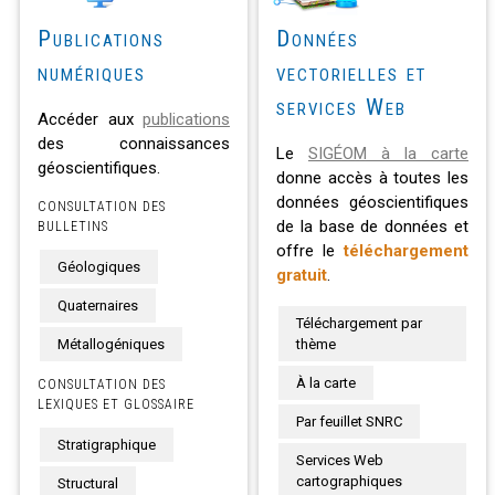
Publications
Données
numériques
vectorielles et
services Web
Accéder aux
publications
des connaissances
Le
SIGÉOM à la carte
géoscientifiques.
donne accès à toutes les
données géoscientifiques
CONSULTATION DES
de la base de données et
BULLETINS
offre le
téléchargement
Géologiques
gratuit
.
Quaternaires
Téléchargement par
Métallogéniques
thème
À la carte
CONSULTATION DES
LEXIQUES ET GLOSSAIRE
Par feuillet SNRC
Stratigraphique
Services Web
cartographiques
Structural