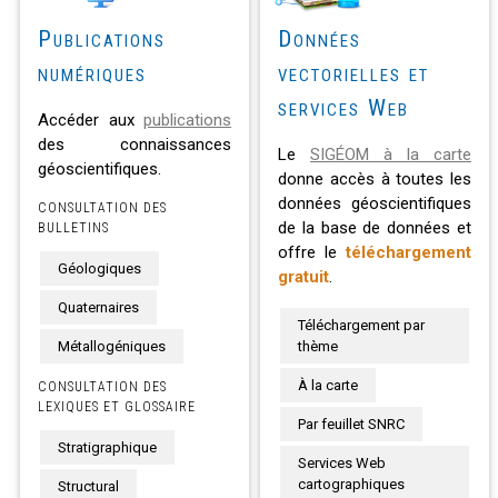
Publications
Données
numériques
vectorielles et
services Web
Accéder aux
publications
des connaissances
Le
SIGÉOM à la carte
géoscientifiques.
donne accès à toutes les
données géoscientifiques
CONSULTATION DES
de la base de données et
BULLETINS
offre le
téléchargement
Géologiques
gratuit
.
Quaternaires
Téléchargement par
Métallogéniques
thème
À la carte
CONSULTATION DES
LEXIQUES ET GLOSSAIRE
Par feuillet SNRC
Stratigraphique
Services Web
cartographiques
Structural