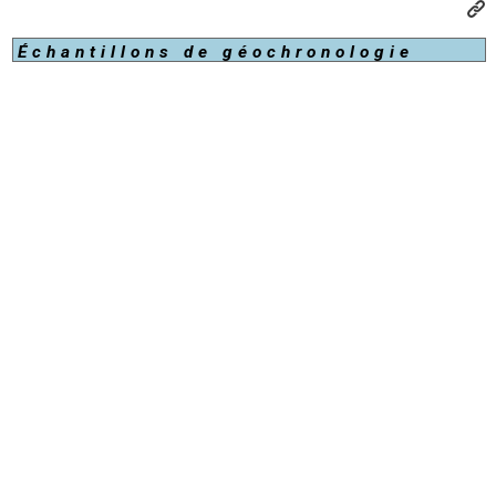
Échantillons de géochronologie