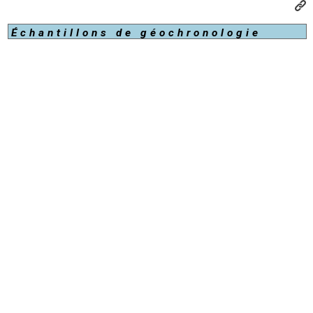
Échantillons de géochronologie