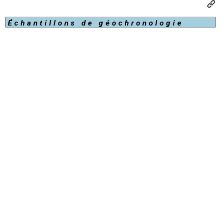
Échantillons de géochronologie