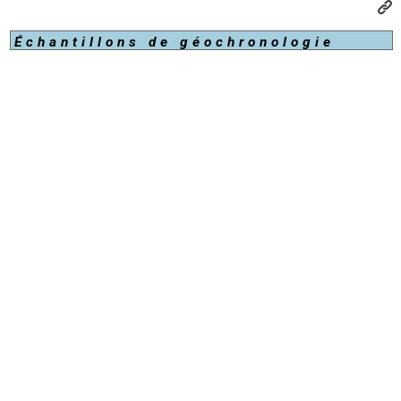
Échantillons de géochronologie