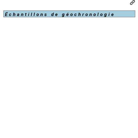
Échantillons de géochronologie