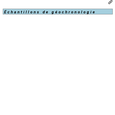
Échantillons de géochronologie