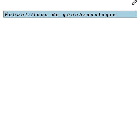
Échantillons de géochronologie