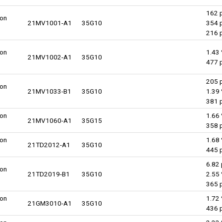
162 
lon
21MV1001-A1
35G10
354 
216 
lon
1.43 
21MV1002-A1
35G10
477 
205 
lon
21MV1033-B1
35G10
1.39 
381 
lon
1.66 
21MV1060-A1
35G15
358 
lon
1.68 
21TD2012-A1
35G10
445 
6.82
lon
21TD2019-B1
35G10
2.55 
365 
lon
1.72 
21GM3010-A1
35G10
436 