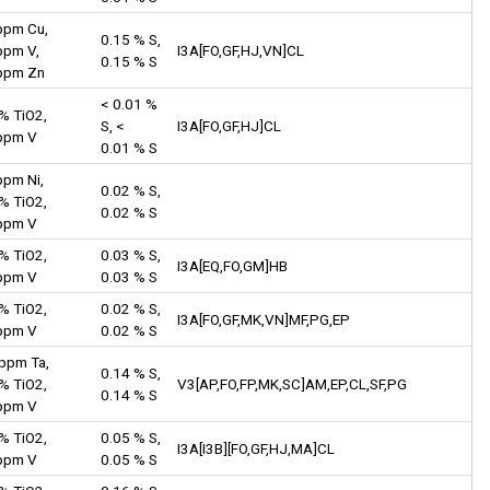
ppm Cu,
0.15 % S,
ppm V,
I3A[FO,GF,HJ,VN]CL
0.15 % S
ppm Zn
< 0.01 %
% TiO2,
S, <
I3A[FO,GF,HJ]CL
ppm V
0.01 % S
ppm Ni,
0.02 % S,
% TiO2,
0.02 % S
ppm V
% TiO2,
0.03 % S,
I3A[EQ,FO,GM]HB
ppm V
0.03 % S
% TiO2,
0.02 % S,
I3A[FO,GF,MK,VN]MF,PG,EP
ppm V
0.02 % S
 ppm Ta,
0.14 % S,
% TiO2,
V3[AP,FO,FP,MK,SC]AM,EP,CL,SF,PG
0.14 % S
ppm V
% TiO2,
0.05 % S,
I3A[I3B][FO,GF,HJ,MA]CL
ppm V
0.05 % S