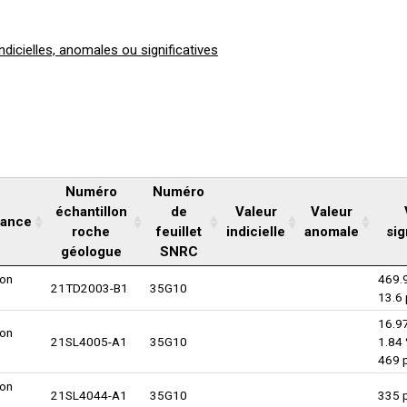
indicielles, anomales ou significatives
Numéro
Numéro
échantillon
de
Valeur
Valeur
nance
roche
feuillet
indicielle
anomale
sig
géologue
SNRC
lon
469.
21TD2003-B1
35G10
13.6
16.9
lon
21SL4005-A1
35G10
1.84 
469 
lon
21SL4044-A1
35G10
335 