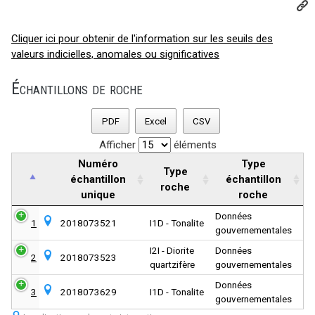
Cliquer ici pour obtenir de l'information sur les seuils des
valeurs indicielles, anomales ou significatives
Échantillons de roche
PDF
Excel
CSV
Afficher
éléments
Numéro
Type
Type
échantillon
échantillon
roche
unique
roche
Données
1
2018073521
I1D - Tonalite
gouvernementales
I2I - Diorite
Données
2
2018073523
quartzifère
gouvernementales
Données
3
2018073629
I1D - Tonalite
gouvernementales