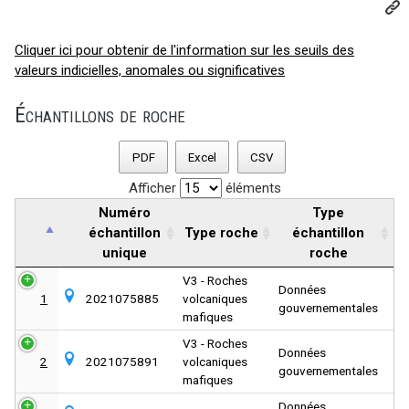
Cliquer ici pour obtenir de l'information sur les seuils des
valeurs indicielles, anomales ou significatives
Échantillons de roche
PDF
Excel
CSV
Afficher
éléments
Numéro
Type
échantillon
Type roche
échantillon
unique
roche
V3 - Roches
Données
1
2021075885
volcaniques
gouvernementales
mafiques
V3 - Roches
Données
2
2021075891
volcaniques
gouvernementales
mafiques
Données