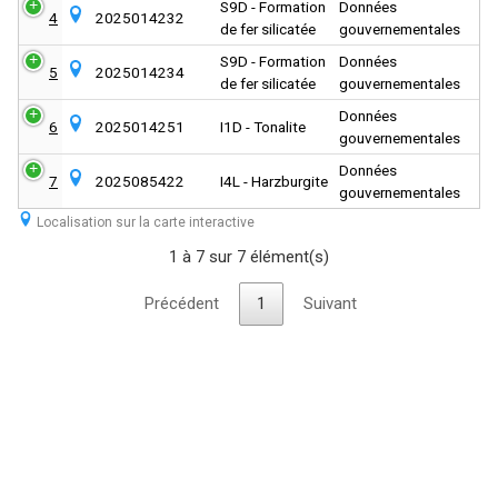
S9D - Formation
Données
4
2025014232
de fer silicatée
gouvernementales
S9D - Formation
Données
5
2025014234
de fer silicatée
gouvernementales
Données
6
2025014251
I1D - Tonalite
gouvernementales
Données
7
2025085422
I4L - Harzburgite
gouvernementales
Localisation sur la carte interactive
1 à 7 sur 7 élément(s)
Précédent
1
Suivant