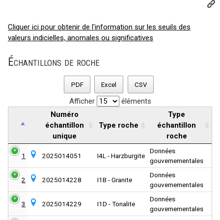
Cliquer ici pour obtenir de l'information sur les seuils des
valeurs indicielles, anomales ou significatives
Échantillons de roche
PDF
Excel
CSV
Afficher
éléments
Numéro
Type
échantillon
Type roche
échantillon
unique
roche
Données
1
2025014051
I4L - Harzburgite
gouvernementales
Données
2
2025014228
I1B - Granite
gouvernementales
Données
3
2025014229
I1D - Tonalite
gouvernementales