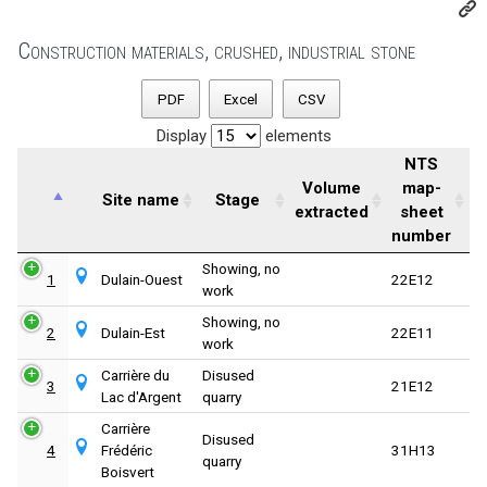
Construction materials, crushed, industrial stone
PDF
Excel
CSV
Display
elements
NTS
Volume
map-
Site name
Stage
extracted
sheet
number
Showing, no
1
Dulain-Ouest
22E12
work
Showing, no
2
Dulain-Est
22E11
work
Carrière du
Disused
3
21E12
Lac d'Argent
quarry
Carrière
Disused
4
Frédéric
31H13
quarry
Boisvert