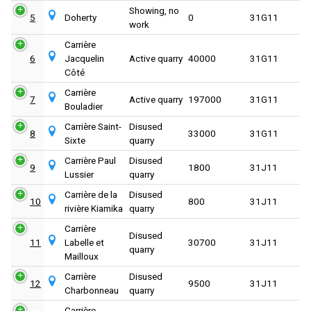
Showing, no
5
Doherty
0
31G11
work
Carrière
6
Jacquelin
Active quarry
40000
31G11
Côté
Carrière
7
Active quarry
197000
31G11
Bouladier
Carrière Saint-
Disused
8
33000
31G11
Sixte
quarry
Carrière Paul
Disused
9
1800
31J11
Lussier
quarry
Carrière de la
Disused
10
800
31J11
rivière Kiamika
quarry
Carrière
Disused
11
Labelle et
30700
31J11
quarry
Mailloux
Carrière
Disused
12
9500
31J11
Charbonneau
quarry
Carrière