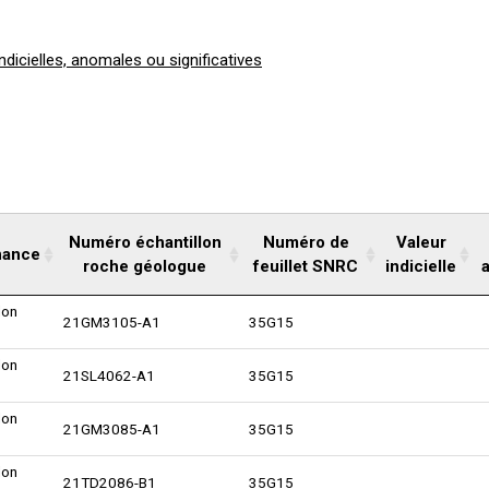
indicielles, anomales ou significatives
Numéro échantillon
Numéro de
Valeur
nance
roche géologue
feuillet SNRC
indicielle
lon
21GM3105-A1
35G15
lon
21SL4062-A1
35G15
lon
21GM3085-A1
35G15
lon
21TD2086-B1
35G15