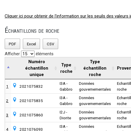
Cliquer ici pour obtenir de l'information sur les seuils des valeurs 
Échantillons de roche
PDF
Excel
CSV
Afficher
éléments
Numéro
Type
Type
échantillon
échantillon
Prove
roche
unique
roche
I3A -
Données
Echantil
1
2021075832
Gabbro
gouvernementales
roche
I3A -
Données
Echantil
2
2021075835
Gabbro
gouvernementales
roche
I2J -
Données
Echantil
3
2021075860
Diorite
gouvernementales
roche
I3A -
Données
Echantil
4
2021076093