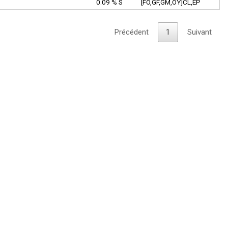
0.09 % S
[FO,GF,GM,OY]CL,EP
Précédent
1
Suivant