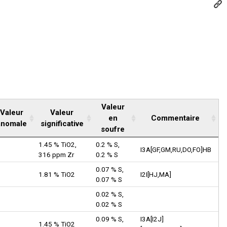
Valeur
Valeur
Valeur
en
Commentaire
anomale
significative
soufre
1.45 % TiO2,
0.2 % S,
I3A[GF,GM,RU,DO,FO]HB
316 ppm Zr
0.2 % S
0.07 % S,
1.81 % TiO2
I2I[HJ,MA]
0.07 % S
0.02 % S,
0.02 % S
0.09 % S,
I3A[I2J]
1.45 % TiO2