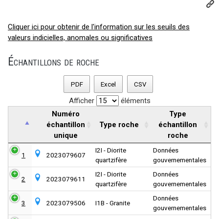
Cliquer ici pour obtenir de l'information sur les seuils des
valeurs indicielles, anomales ou significatives
Échantillons de roche
PDF
Excel
CSV
Afficher
éléments
Numéro
Type
échantillon
Type roche
échantillon
unique
roche
I2I - Diorite
Données
1
2023079607
quartzifère
gouvernementales
I2I - Diorite
Données
2
2023079611
quartzifère
gouvernementales
Données
3
2023079506
I1B - Granite
gouvernementales