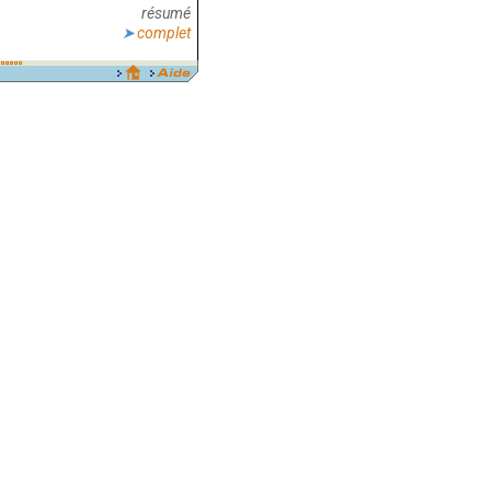
résumé
complet