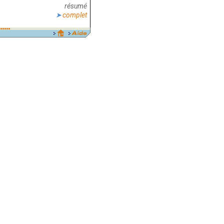
résumé
complet