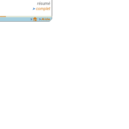
résumé
complet