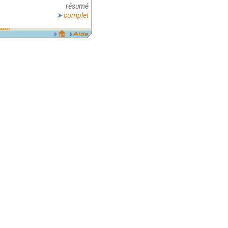
résumé
complet