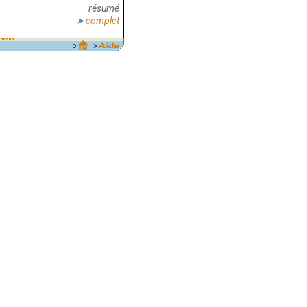
résumé
complet