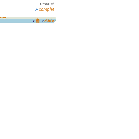
résumé
complet