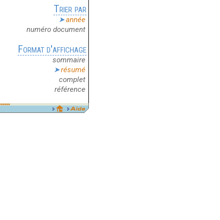
Trier par
année
numéro document
Format d'affichage
sommaire
résumé
complet
référence