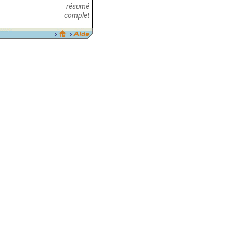
résumé
complet