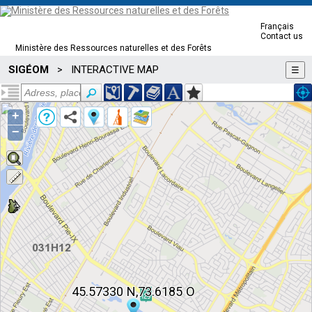
Français
Contact us
Ministère des Ressources naturelles et des Forêts
SIGÉOM
INTERACTIVE MAP
>
☰
+
−
45.57330 N,73.6185 O
45.57330 N,73.6185 O