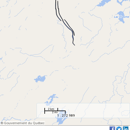
2 km
2 mi
1 : 272 989
© Gouvernement du Québec