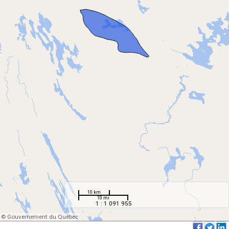
10 km
10 mi
1 : 1 091 955
© Gouvernement du Québec