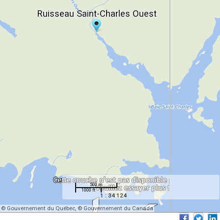
Ruisseau Saint-Charles Ouest
Ruisseau Saint-Charles Ouest
500 m
1000 ft
1 : 34 124
© Gouvernement du Québec, © Gouvernement du Canada