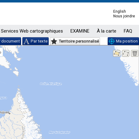
English
Nous joindre
Services Web cartographiques
EXAMINE
À la carte
FAQ
r document
Par texte
Territoire personnalisé
Ma position
e