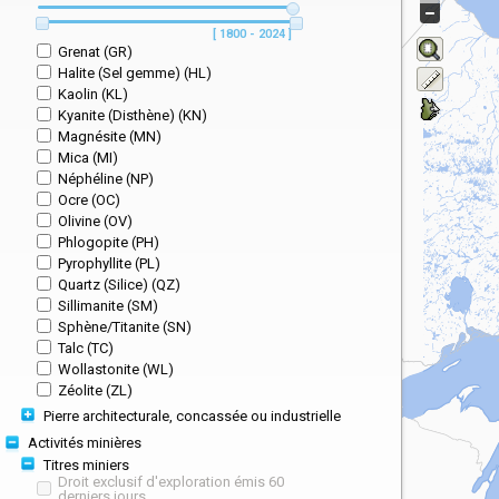
[ 1800 - 2024 ]
Grenat (GR)
Halite (Sel gemme) (HL)
Kaolin (KL)
Kyanite (Disthène) (KN)
Magnésite (MN)
Mica (MI)
Néphéline (NP)
Ocre (OC)
Olivine (OV)
Phlogopite (PH)
Pyrophyllite (PL)
Quartz (Silice) (QZ)
Sillimanite (SM)
Sphène/Titanite (SN)
Talc (TC)
Wollastonite (WL)
Zéolite (ZL)
Pierre architecturale, concassée ou industrielle
Activités minières
Titres miniers
Droit exclusif d'exploration émis 60
derniers jours