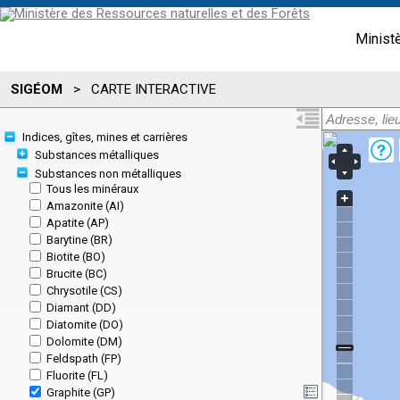
Minist
SIGÉOM
>
CARTE INTERACTIVE
Indices, gîtes, mines et carrières
Substances métalliques
Substances non métalliques
Tous les minéraux
Amazonite (AI)
Apatite (AP)
Barytine (BR)
Biotite (BO)
Brucite (BC)
Chrysotile (CS)
Diamant (DD)
Diatomite (DO)
Dolomite (DM)
Feldspath (FP)
Fluorite (FL)
Graphite (GP)