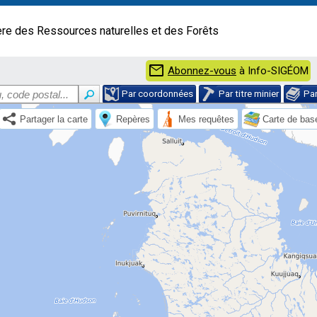
ère des Ressources naturelles et des Forêts
mail
Abonnez-vous
à Info-SIGÉOM
Par coordonnées
Par titre minier
Pa
Partager la carte
Repères
Mes requêtes
Carte de bas