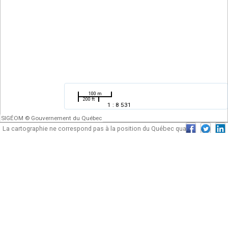
100 m
200 ft
1 : 8 531
SIGÉOM © Gouvernement du Québec
La cartographie ne correspond pas à la position du Québec quant au tracé de
ses frontières. Elle ne peut être ni utilisée ni considérée comme une
cartographie officielle du gouvernement du Québec.