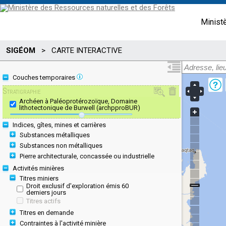
Minist
SIGÉOM
>
CARTE INTERACTIVE
Couches temporaires
Stratigraphie
Archéen à Paléoprotérozoïque, Domaine
lithotectonique de Burwell (archpproBUR)
Indices, gîtes, mines et carrières
Substances métalliques
Substances non métalliques
Pierre architecturale, concassée ou industrielle
Activités minières
Titres miniers
Droit exclusif d'exploration émis 60
derniers jours
Titres actifs
Titres en demande
Contraintes à l'activité minière