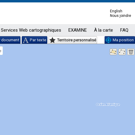
English
Nous joindre
Services Web cartographiques
EXAMINE
À la carte
FAQ
r document
Par texte
Territoire personnalisé
Ma position
e