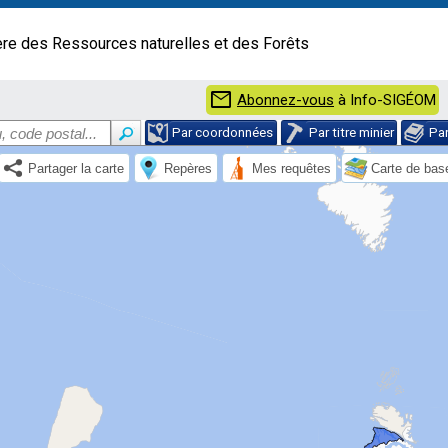
ère des Ressources naturelles et des Forêts
mail
Abonnez-vous
à Info-SIGÉOM
Par coordonnées
Par titre minier
Pa
Partager la carte
Repères
Mes requêtes
Carte de bas