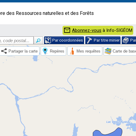
ère des Ressources naturelles et des Forêts
mail
Abonnez-vous
à Info-SIGÉOM
Par coordonnées
Par titre minier
Pa
Partager la carte
Repères
Mes requêtes
Carte de bas