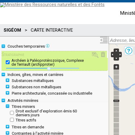
Minist
SIGÉOM
>
CARTE INTERACTIVE
Couches temporaires
Stratigraphie
Archéen à Paléoprotérozoïque, Complexe
de Terriault (archpproter)
Indices, gîtes, mines et carrières
Substances métalliques
Substances non métalliques
Pierre architecturale, concassée ou industrielle
Activités minières
Titres miniers
Droit exclusif d'exploration émis 60
derniers jours
Titres actifs
Titres en demande
Contraintes à l'activité minière