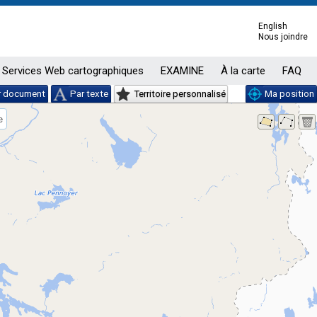
English
Nous joindre
Services Web cartographiques
EXAMINE
À la carte
FAQ
r document
Par texte
Territoire personnalisé
Ma position
e