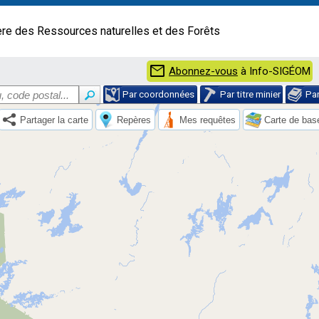
ère des Ressources naturelles et des Forêts
mail
Abonnez-vous
à Info-SIGÉOM
Par coordonnées
Par titre minier
Pa
Partager la carte
Repères
Mes requêtes
Carte de bas