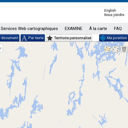
English
Nous joindre
Services Web cartographiques
EXAMINE
À la carte
FAQ
r document
Par texte
Territoire personnalisé
Ma position
e