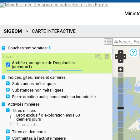
Minist
SIGÉOM
>
CARTE INTERACTIVE
Couches temporaires
Stratigraphie
Archéen, complexe de Despinolles
(archdpn1)
Indices, gîtes, mines et carrières
Substances métalliques
Substances non métalliques
Pierre architecturale, concassée ou industrielle
Activités minières
Titres miniers
Droit exclusif d'exploration émis 60
derniers jours
Titres actifs
Titres en demande
Contraintes à l'activité minière