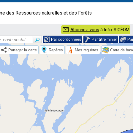
ère des Ressources naturelles et des Forêts
mail
Abonnez-vous
à Info-SIGÉOM
Par coordonnées
Par titre minier
Pa
Partager la carte
Repères
Mes requêtes
Carte de bas