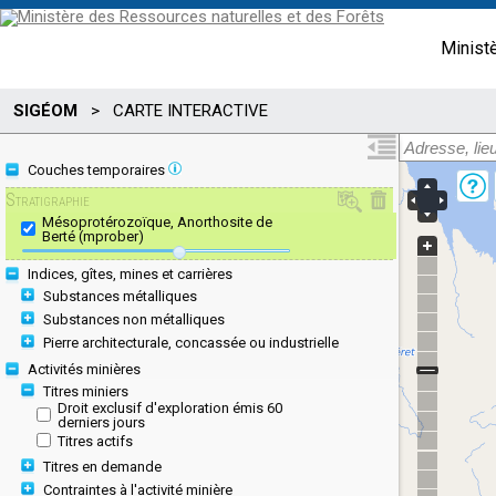
Minist
SIGÉOM
>
CARTE INTERACTIVE
Couches temporaires
Stratigraphie
Mésoprotérozoïque, Anorthosite de
Berté (mprober)
Indices, gîtes, mines et carrières
Substances métalliques
Substances non métalliques
Pierre architecturale, concassée ou industrielle
Activités minières
Titres miniers
Droit exclusif d'exploration émis 60
derniers jours
Titres actifs
Titres en demande
Contraintes à l'activité minière