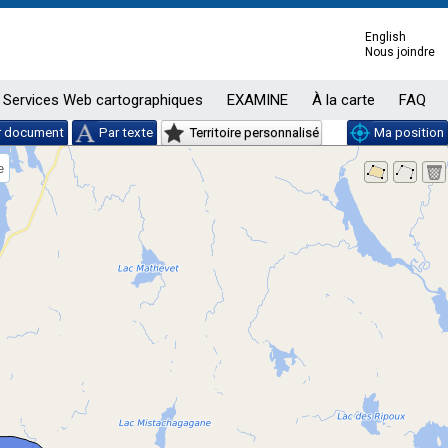
English
Nous joindre
Services Web cartographiques
EXAMINE
À la carte
FAQ
r document
Par texte
Territoire personnalisé
Ma position
e