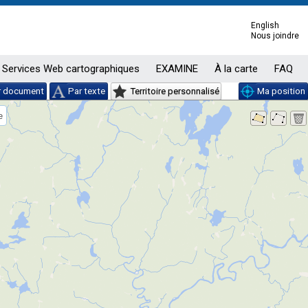
English
Nous joindre
Services Web cartographiques
EXAMINE
À la carte
FAQ
r document
Par texte
Territoire personnalisé
Ma position
e