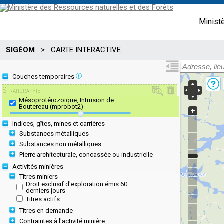
Minist
SIGÉOM
>
CARTE INTERACTIVE
Couches temporaires
Stratigraphie
Mésoprotérozoïque, Intrusion de
Boutereau (mprobot2)
Indices, gîtes, mines et carrières
Substances métalliques
Substances non métalliques
Pierre architecturale, concassée ou industrielle
Activités minières
Titres miniers
Droit exclusif d'exploration émis 60
derniers jours
Titres actifs
Titres en demande
Contraintes à l'activité minière