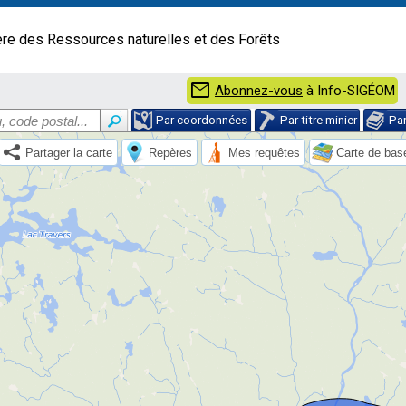
ère des Ressources naturelles et des Forêts
mail
Abonnez-vous
à Info-SIGÉOM
Par coordonnées
Par titre minier
Pa
Partager la carte
Repères
Mes requêtes
Carte de bas