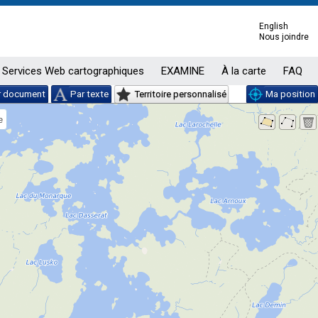
English
Nous joindre
Services Web cartographiques
EXAMINE
À la carte
FAQ
r document
Par texte
Territoire personnalisé
Ma position
e