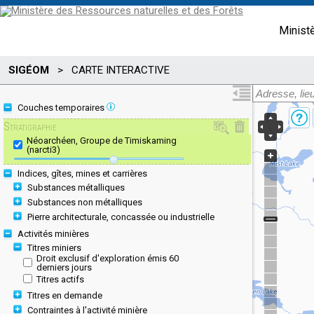
Minist
SIGÉOM
>
CARTE INTERACTIVE
Couches temporaires
Stratigraphie
Néoarchéen, Groupe de Timiskaming
(narcti3)
Indices, gîtes, mines et carrières
Substances métalliques
Substances non métalliques
Pierre architecturale, concassée ou industrielle
Activités minières
Titres miniers
Droit exclusif d'exploration émis 60
derniers jours
Titres actifs
Titres en demande
Contraintes à l'activité minière