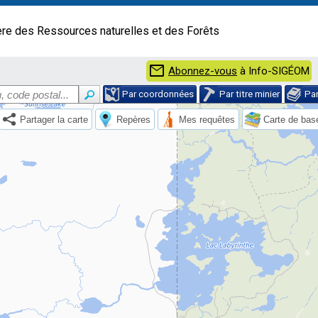
ère des Ressources naturelles et des Forêts
mail
Abonnez-vous
à Info-SIGÉOM
Par coordonnées
Par titre minier
Pa
Partager la carte
Repères
Mes requêtes
Carte de bas