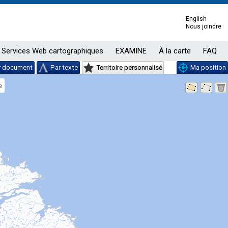
English
Nous joindre
Services Web cartographiques
EXAMINE
À la carte
FAQ
r document
Par texte
Territoire personnalisé
Ma position
e