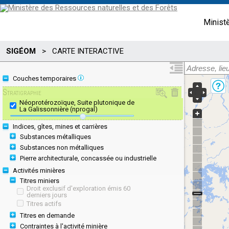
Minist
SIGÉOM
>
CARTE INTERACTIVE
Couches temporaires
Stratigraphie
Néoprotérozoïque, Suite plutonique de
La Galissonnière (nprogal)
Indices, gîtes, mines et carrières
Substances métalliques
Substances non métalliques
Pierre architecturale, concassée ou industrielle
Activités minières
Titres miniers
Droit exclusif d'exploration émis 60
derniers jours
Titres actifs
Titres en demande
Contraintes à l'activité minière