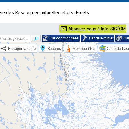
ère des Ressources naturelles et des Forêts
mail
Abonnez-vous
à Info-SIGÉOM
Par coordonnées
Par titre minier
Pa
Partager la carte
Repères
Mes requêtes
Carte de bas