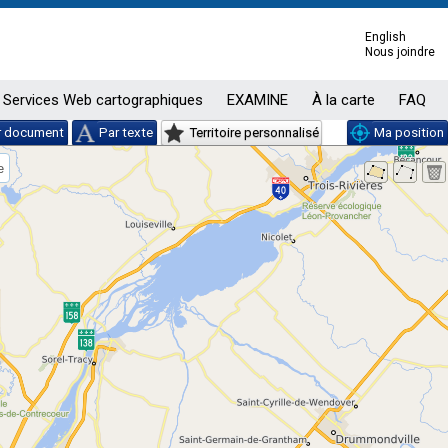
English
Nous joindre
Services Web cartographiques
EXAMINE
À la carte
FAQ
r document
Par texte
Territoire personnalisé
Ma position
e