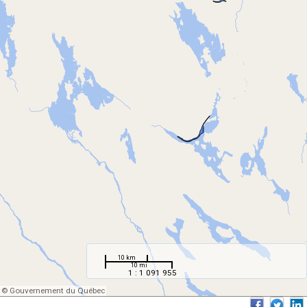
10 km
10 mi
1 : 1 091 955
© Gouvernement du Québec