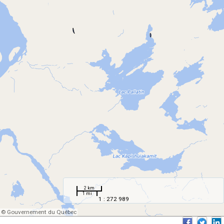
2 km
1 mi
1 : 272 989
© Gouvernement du Québec