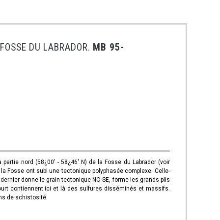
 FOSSE DU LABRADOR.
MB 95-
a partie nord (58¿00' - 58¿46' N) de la Fosse du Labrador (voir
la Fosse ont subi une tectonique polyphasée complexe. Celle-
e dernier donne le grain tectonique NO-SE, forme les grands plis
urt contiennent ici et là des sulfures disséminés et massifs.
ns de schistosité.