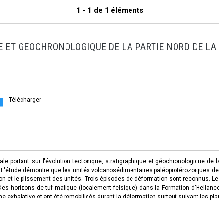
1 - 1 de 1 éléments
 ET GEOCHRONOLOGIQUE DE LA PARTIE NORD DE LA
Télécharger
ale portant sur l'évolution tectonique, stratigraphique et géochronologique de l
. L'étude démontre que les unités volcanosédimentaires paléoprotérozoïques de 
ation et le plissement des unités. Trois épisodes de déformation sont reconnus. L
. Des horizons de tuf mafique (localement felsique) dans la Formation d'Hellanco
e exhalative et ont été remobilisés durant la déformation surtout suivant les pla