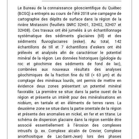
Le Bureau de la connaissance géoscientifique du Québec
(BCGQ) a entrepris au cours de l'été 2018 une campagne de
cartographie des dépôts de surface dans la région de la
rivière Mistassini (feuillets SNRC 32H01, 32H02, 32H07 et
32H08). Ces travaux ont été jumelés à un échantillonnage
systématique des sédiments glaciaires (till) et des
sédiments fluvioglaciaires (esker). Au total, 142
échantillons de till et 7 échantillons d'eskers ont été
prélevés et analysés afin de caractériser le potentiel
minéral de la région. Les données historiques (géologie du
roc et géochimie des sédiments de fond de lac),
combinées aux nouveaux résultats des analyses
géochimiques de la fraction fine du till (< 63 µm) et du
comptage des minéraux lourds, ont permis de mettre en
évidence deux zones présentant un potentiel minéral
favorable. La première se situe dans la partie ouest de la
région et présente un intérêt pour des minéralisations en
niobium, en tantale et en éléments de terres rares. La
deuxième zone se situe dans la partie orientale de la région
et présente des anomalies en nickel, en fer et en titane. Le
schéma de dispersion glaciaire dans la région semble être
associé essentiellement à l'érosion des complexes
intrusifs (p. ex. Complexe alcalin de Crevier, Complexe
anorthositique de Lac-Saint-Jean) lors des phases