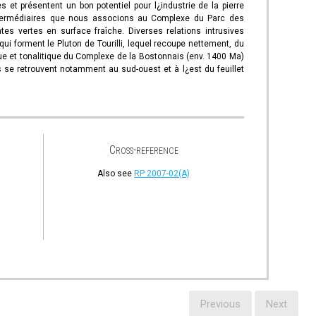
et présentent un bon potentiel pour l¿industrie de la pierre
 intermédiaires que nous associons au Complexe du Parc des
es vertes en surface fraîche. Diverses relations intrusives
i forment le Pluton de Tourilli, lequel recoupe nettement, du
ue et tonalitique du Complexe de la Bostonnais (env. 1400 Ma)
se retrouvent notamment au sud-ouest et à l¿est du feuillet
Cross-reference
Also see
RP 2007-02(A)
Previous
Next