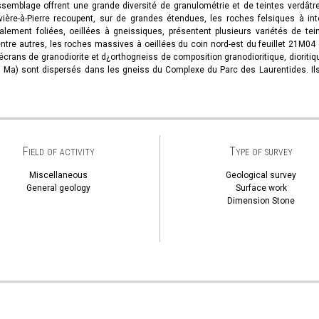
emblage offrent une grande diversité de granulométrie et de teintes verdâtres 
Rivière-à-Pierre recoupent, sur de grandes étendues, les roches felsiques à
ement foliées, oeillées à gneissiques, présentent plusieurs variétés de teint
re autres, les roches massives à oeillées du coin nord-est du feuillet 21M04 qu
crans de granodiorite et d¿orthogneiss de composition granodioritique, dioritiq
Ma) sont dispersés dans les gneiss du Complexe du Parc des Laurentides. Ils 
Field of activity
Type of survey
Miscellaneous
Geological survey
General geology
Surface work
Dimension Stone