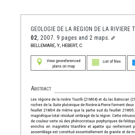
GEOLOGIE DE LA REGION DE LA RIVIERE 
02
, 2007. 9 pages and 2 maps.
BELLEMARE, Y., HEBERT, C.
View georeferenced
List of files
plans on map
Abstract
Les régions de la rivière Tourilli (21M04) et du lac Batiscan 
roches de la Suite plutonique de Rivière-à-Pierre forment deu
feuillet 21M04 de même que la partie sud du feuillet 21M05.
magnétique total résiduel ombragé de la région. Cette intrusi
de couleur verte où des phénocristaux porphyriques de feldspa
enrichis en magnétite titanifère et apatite qui renferment
assemblage est constitué essentiellement de granite et de mon