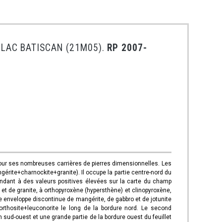
U LAC BATISCAN (21M05).
RP 2007-
e pour ses nombreuses carrières de pierres dimensionnelles. Les
érite+charnockite+granite). Il occupe la partie centre-nord du
ondant à des valeurs positives élevées sur la carte du champ
et de granite, à orthopyroxène (hypersthène) et clinopyroxène,
e enveloppe discontinue de mangérite, de gabbro et de jotunite
orthosite+leuconorite le long de la bordure nord. Le second
sud-ouest et une grande partie de la bordure ouest du feuillet