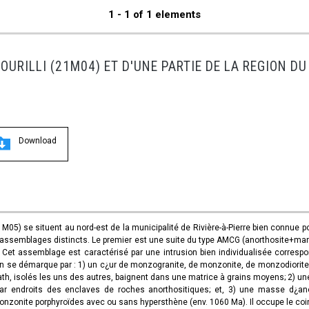
1 - 1 of 1 elements
TOURILLI (21M04) ET D'UNE PARTIE DE LA REGION D
Download
(21M05) se situent au nord-est de la municipalité de Rivière-à-Pierre bien connu
x assemblages distincts. Le premier est une suite du type AMCG (anorthosite+mang
 Cet assemblage est caractérisé par une intrusion bien individualisée corresp
on se démarque par : 1) un c¿ur de monzogranite, de monzonite, de monzodiorite 
th, isolés les uns des autres, baignent dans une matrice à grains moyens; 2) un
 par endroits des enclaves de roches anorthositiques; et, 3) une masse d¿an
zonite porphyroïdes avec ou sans hypersthène (env. 1060 Ma). Il occupe le coin 