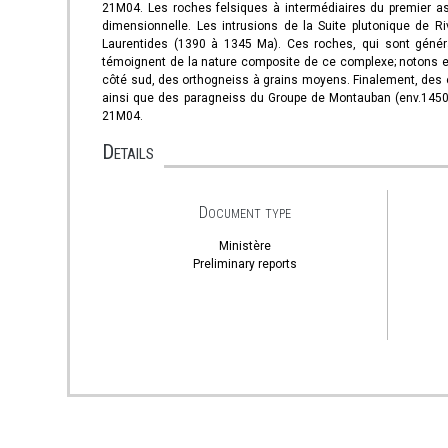
21M04. Les roches felsiques à intermédiaires du premier ass
dimensionnelle. Les intrusions de la Suite plutonique de 
Laurentides (1390 à 1345 Ma). Ces roches, qui sont général
témoignent de la nature composite de ce complexe; notons ent
côté sud, des orthogneiss à grains moyens. Finalement, des é
ainsi que des paragneiss du Groupe de Montauban (env.1450 
21M04.
Details
Document type
Ministère
Preliminary reports